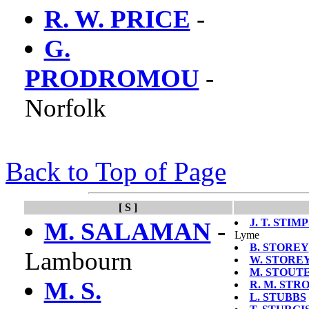
R. W. PRICE
-
G.
PRODROMOU
-
Norfolk
Back to Top of Page
[ S ]
J. T. STIM
M. SALAMAN
-
Lyme
B. STOREY
Lambourn
W. STORE
M. STOUT
M. S.
R. M. STR
L. STUBBS