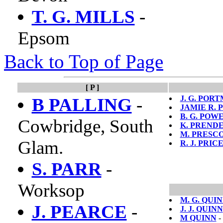
T. G. MILLS
-
Epsom
Back to Top of Page
[ P ]
J. G. POR
B PALLING
-
JAMIE R.
B. G. POW
Cowbridge, South
K. PREND
M. PRESC
Glam.
R. J. PRIC
S. PARR
-
Worksop
M. G. QUI
J. PEARCE
-
J. J. QUINN
M QUINN
-