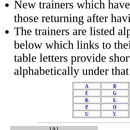
New trainers which have
those returning after hav
The trainers are listed al
below which links to thei
table letters provide short
alphabetically under that 
A
B
F
G
K
L
P
Q
U
V
[ A ]