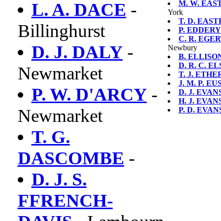
M. W. EA
L. A. DACE
-
York
T. D. EAS
Billinghurst
P. EDDERY
C. R. EGE
D. J. DALY
-
Newbury
B. ELLISO
D. R. C. 
Newmarket
T. J. ETH
J. M. P. E
P. W. D'ARCY
-
D. J. EVAN
H. J. EVAN
Newmarket
P. D. EVAN
T. G.
DASCOMBE
-
D. J. S.
FFRENCH-