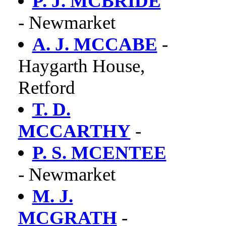
P. J. MCBRIDE
- Newmarket
A. J. MCCABE
-
Haygarth House,
Retford
T. D.
MCCARTHY
-
P. S. MCENTEE
- Newmarket
M. J.
MCGRATH
-