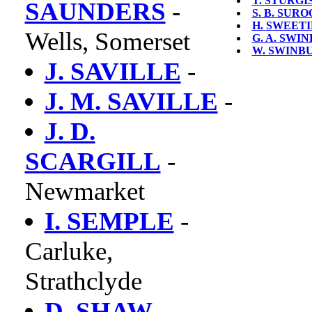
T. STURGI
SAUNDERS
-
S. B. SUR
H. SWEET
Wells, Somerset
G. A. SWI
W. SWINB
J. SAVILLE
-
J. M. SAVILLE
-
J. D.
SCARGILL
-
Newmarket
I. SEMPLE
-
Carluke,
Strathclyde
D. SHAW
-