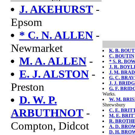
J. AKEHURST
-
Epsom
* C. N. ALLEN
-
Newmarket
K. B. BO
C. BOUTIN
M. A. ALLEN
-
* S. R. B
J. R. BOYL
E. J. ALSTON
-
J. M. BRA
G. C. BRA
J. J. BRID
Preston
G. F. BRI
Warks.
D. W. P.
W. M. BR
Shrewsbury
ARBUTHNOT
-
C. E. BRIT
M. E. BRI
R. BROTH
Compton, Didcot
A. D. BRO
D. H. BRO