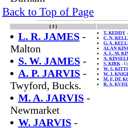
Back to Top of Page
[ J ]
T. KEDDY
-
L. R. JAMES
-
C. N. KEL
G. A. KEL
Malton
ALAN KIN
A. L. M. K
S. W. JAMES
-
A. KINSEL
S. KIRK
- U
W. S. KIT
A. P. JARVIS
-
W. J. KNI
M. F. DE 
Twyford, Bucks.
R. A. KVIS
M. A. JARVIS
-
Newmarket
W. JARVIS
-