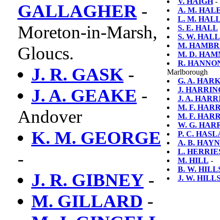
V. HAIGH
- 
GALLAGHER
-
A. M. HAL
L. M. HAL
Moreton-in-Marsh,
S. E. HALL
S. W. HALL
M. HAMBR
Gloucs.
M. D. HA
R. HANNO
J. R. GASK
-
Marlborough
G. A. HAR
J. A. GEAKE
-
J. HARRI
J. A. HARR
M. F. HARR
Andover
M. F. HARR
W. G. HAR
K. M. GEORGE
P. C. HAS
A. B. HAY
L. HERRIE
-
M. HILL
-
B. W. HILL
J. R. GIBNEY
-
J. W. HILL
M. GILLARD
-