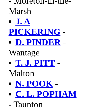
- Moreton-in-the-
Marsh
J. A
PICKERING
-
D. PINDER
-
Wantage
T. J. PITT
-
Malton
N. POOK
-
C. L. POPHAM
- Taunton