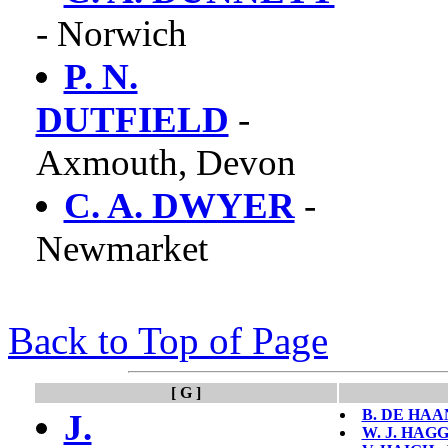
- Norwich
P. N.
DUTFIELD
-
Axmouth, Devon
C. A. DWYER
-
Newmarket
Back to Top of Page
[ G ]
B. DE HAA
J.
W. J. HAG