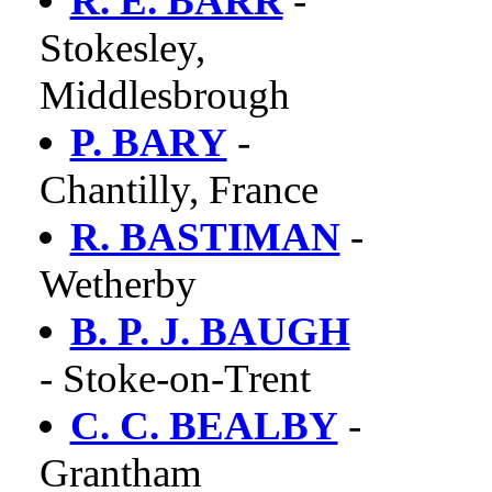
R. E. BARR
-
Stokesley,
Middlesbrough
P. BARY
-
Chantilly, France
R. BASTIMAN
-
Wetherby
B. P. J. BAUGH
- Stoke-on-Trent
C. C. BEALBY
-
Grantham