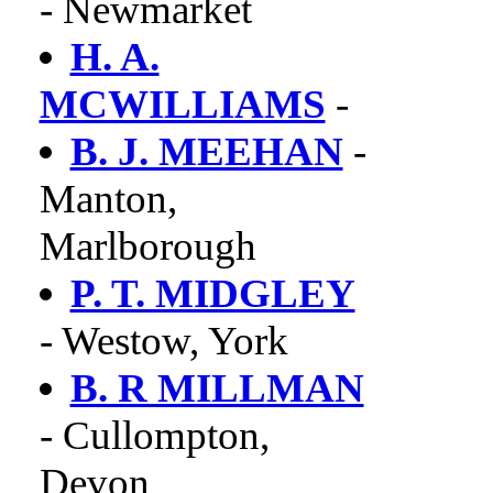
- Newmarket
H. A.
MCWILLIAMS
-
B. J. MEEHAN
-
Manton,
Marlborough
P. T. MIDGLEY
- Westow, York
B. R MILLMAN
- Cullompton,
Devon