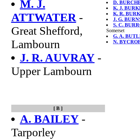
M. J.
D. BURCH
K. J. BURK
ATTWATER
-
K. R. BUR
J. G. BURN
S. C. BUR
Great Shefford,
Somerset
G. A. BUT
Lambourn
N. BYCRO
J. R. AUVRAY
-
Upper Lambourn
[ B ]
A. BAILEY
-
Tarporley