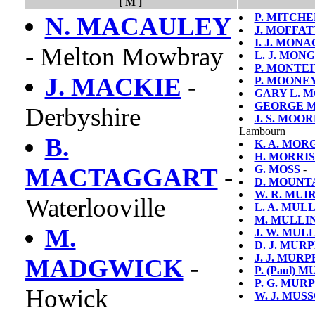
[ M ]
P. MITCH
N. MACAULEY
J. MOFFAT
I. J. MON
- Melton Mowbray
L. J. MON
P. MONTE
J. MACKIE
-
P. MOONE
GARY L. 
GEORGE M
Derbyshire
J. S. MOOR
Lambourn
B.
K. A. MOR
H. MORRI
MACTAGGART
-
G. MOSS
-
D. MOUNT
W. R. MUI
Waterlooville
L. A. MUL
M. MULLI
M.
J. W. MUL
D. J. MUR
J. J. MUR
MADGWICK
-
P. (Paul) 
P. G. MUR
Howick
W. J. MUS