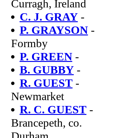
Curragh, Ireland
C. J. GRAY
-
P. GRAYSON
-
Formby
P. GREEN
-
B. GUBBY
-
R. GUEST
-
Newmarket
R. C. GUEST
-
Brancepeth, co.
Durham