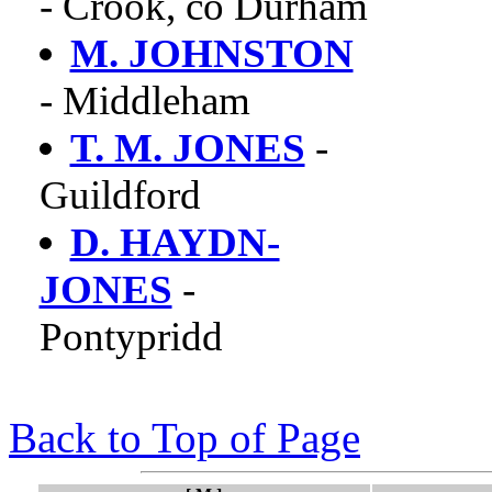
- Crook, co Durham
M. JOHNSTON
- Middleham
T. M. JONES
-
Guildford
D. HAYDN-
JONES
-
Pontypridd
Back to Top of Page