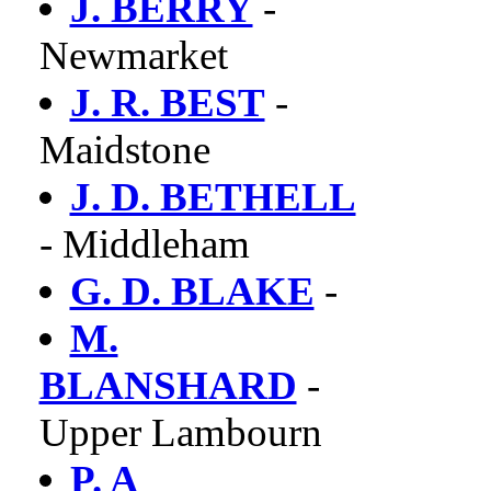
J. BERRY
-
Newmarket
J. R. BEST
-
Maidstone
J. D. BETHELL
- Middleham
G. D. BLAKE
-
M.
BLANSHARD
-
Upper Lambourn
P. A